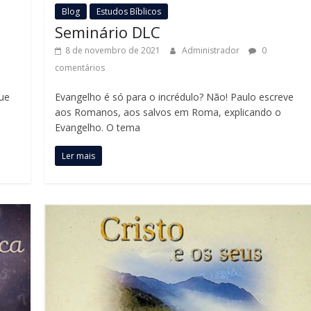
Blog
Estudos Bíblicos
Seminário DLC
8 de novembro de 2021
Administrador
0
comentários
que
Evangelho é só para o incrédulo? Não! Paulo escreve
aos Romanos, aos salvos em Roma, explicando o
Evangelho. O tema
Ler mais