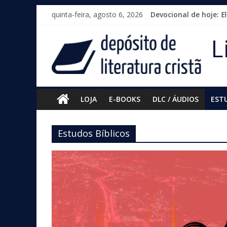
Pular
quinta-feira, agosto 6, 2026
Devocional de hoje:
E
para
o
L
conteúdo
LOJA
E-BOOKS
DLC / ÁUDIOS
EST
Estudos Bíblicos