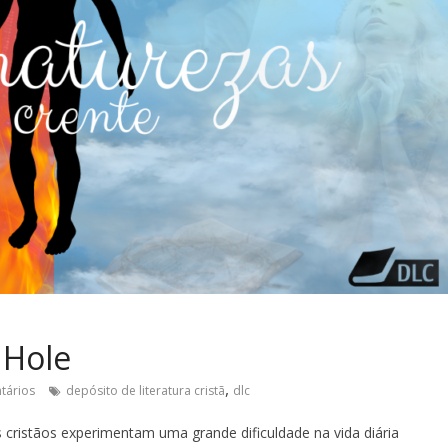
 Hole
,
tários
depósito de literatura cristã
dlc
s cristãos experimentam uma grande dificuldade na vida diária