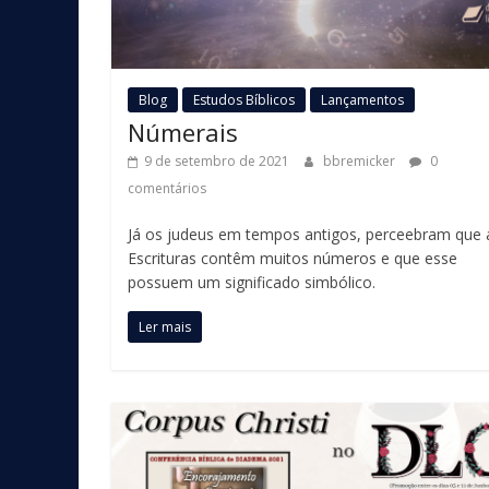
Blog
Estudos Bíblicos
Lançamentos
Númerais
9 de setembro de 2021
bbremicker
0
comentários
Já os judeus em tempos antigos, perceebram que 
Escrituras contêm muitos números e que esse
possuem um significado simbólico.
Ler mais