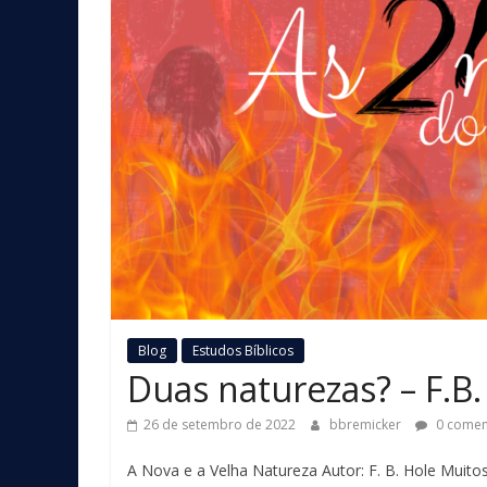
Blog
Estudos Bíblicos
Duas naturezas? – F.B.
26 de setembro de 2022
bbremicker
0 comen
A Nova e a Velha Natureza Autor: F. B. Hole Muito