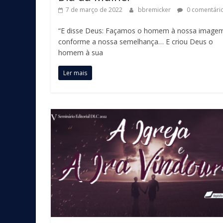
7 de março de 2022
bbremicker
0 comentári
“E disse Deus: Façamos o homem à nossa image
conforme a nossa semelhança… E criou Deus o
homem à sua
Ler mais