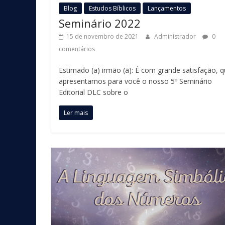
Blog
Estudos Bíblicos
Lançamentos
Seminário 2022
15 de novembro de 2021
Administrador
0
comentários
Estimado (a) irmão (ã): É com grande satisfação, 
apresentamos para você o nosso 5º Seminário
Editorial DLC sobre o
Ler mais