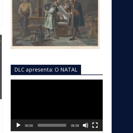
DLC apresenta: O NATAL
Tocador
de
vídeo
00:00
06:39