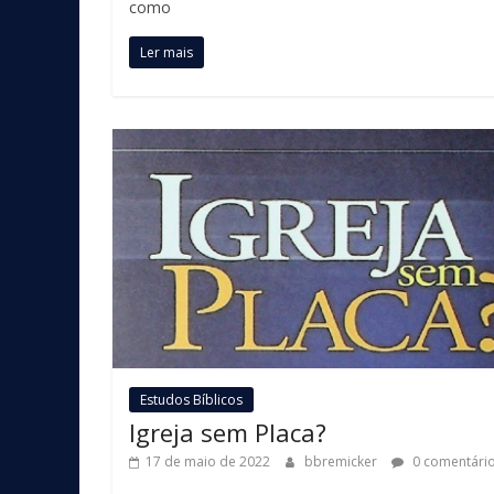
como
Ler mais
Estudos Bíblicos
Igreja sem Placa?
17 de maio de 2022
bbremicker
0 comentári