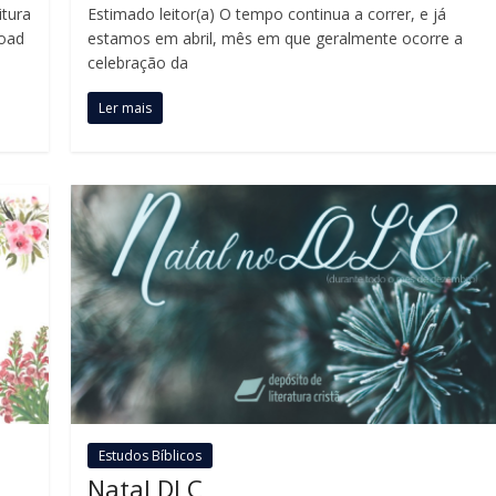
itura
Estimado leitor(a) O tempo continua a correr, e já
load
estamos em abril, mês em que geralmente ocorre a
celebração da
Ler mais
Estudos Bíblicos
Natal DLC