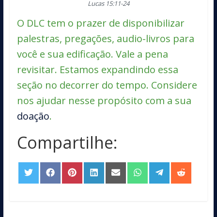
Lucas 15:11-24
O DLC tem o prazer de disponibilizar
palestras, pregações, audio-livros para
você e sua edificação. Vale a pena
revisitar. Estamos expandindo essa
seção no decorrer do tempo. Considere
nos ajudar nesse propósito com a sua
doação
.
Compartilhe:
Share
Share
Share
Share
Share
Share
Share
Share
on
on
on
on
on
on
on
on
Twitter
Facebook
Pinterest
LinkedIn
Email
WhatsApp
Telegram
Reddit