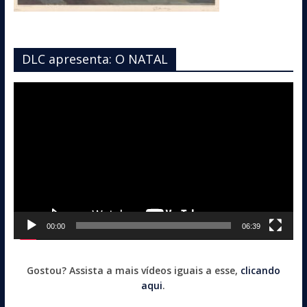
DLC apresenta: O NATAL
Tocador
de
vídeo
00:00
06:39
Gostou? Assista a mais vídeos iguais a esse,
clicando
aqui
.