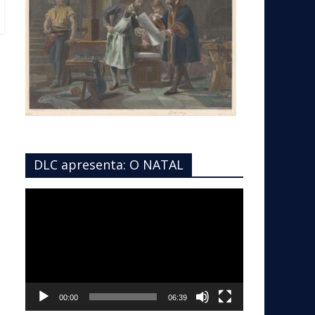
DLC apresenta: O NATAL
Tocador
de
vídeo
00:00
06:39