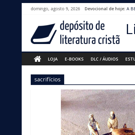
Pular
domingo, agosto 9, 2026
Devocional de hoje:
A B
para
o
L
conteúdo
LOJA
E-BOOKS
DLC / ÁUDIOS
EST
sacrifícios