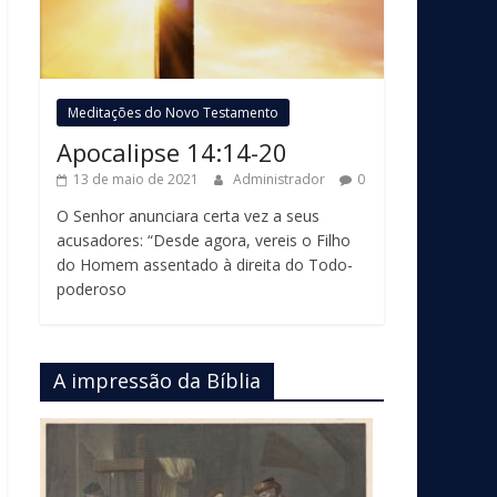
Meditações do Novo Testamento
Apocalipse 14:14-20
13 de maio de 2021
Administrador
0
O Senhor anunciara certa vez a seus
acusadores: “Desde agora, vereis o Filho
do Homem assentado à direita do Todo-
poderoso
A impressão da Bíblia