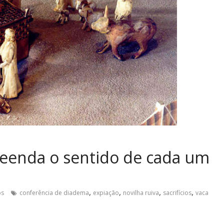
reenda o sentido de cada um
,
,
,
,
os
conferência de diadema
expiação
novilha ruiva
sacrifícios
vaca