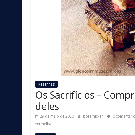
Resenhas
Os Sacrifícios – Comp
deles
29 de maio de 2020
bbremicker
0 comentári
vermelha