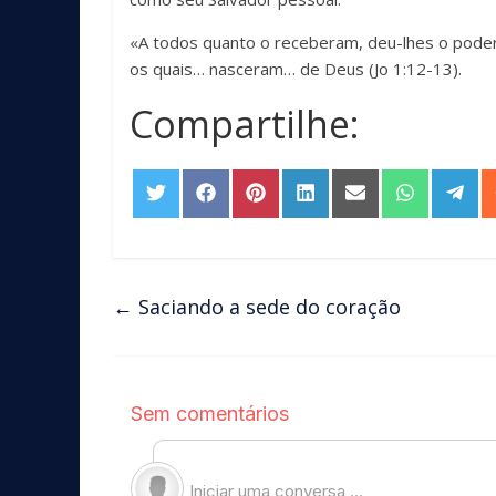
«A todos quanto o receberam, deu-lhes o poder
os quais… nasceram… de Deus (Jo 1:12-13).
Compartilhe:
Share
Share
Share
Share
Share
Share
Sha
on
on
on
on
on
on
on
Twitter
Facebook
Pinterest
LinkedIn
Email
WhatsAp
Tel
←
Saciando a sede do coração