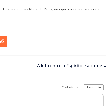
 de serem feitos filhos de Deus, aos que creem no seu nome;
re
Share
on
p
egram
Reddit
A luta entre o Espírito e a carne