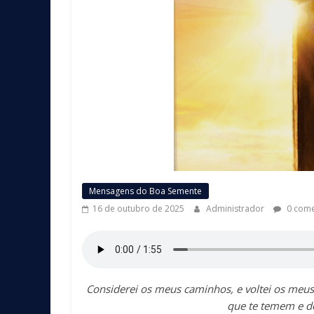
Mensagens do Boa Semente
16 de outubro de 2025
Administrador
0 come
Considerei os meus caminhos, e voltei os meus
que te temem e do