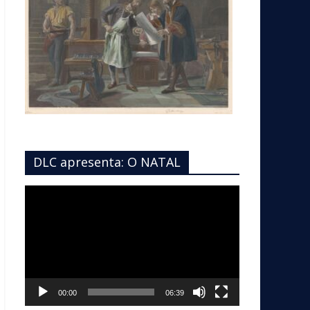
DLC apresenta: O NATAL
Tocador
de
vídeo
00:00
06:39