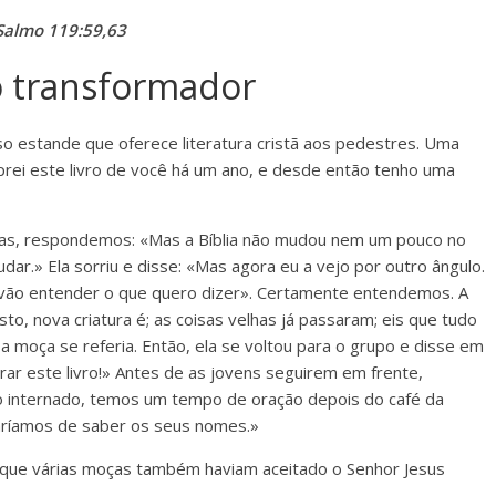
Salmo 119:59,63
o transformador
 estande que oferece literatura cristã aos pedestres. Uma
prei este livro de você há um ano, e desde então tenho uma
ras, respondemos: «Mas a Bíblia não mudou nem um pouco no
ar.» Ela sorriu e disse: «Mas agora eu a vejo por outro ângulo.
 vão entender o que quero dizer». Certamente entendemos. A
to, nova criatura é; as coisas velhas já passaram; eis que tudo
a moça se referia. Então, ela se voltou para o grupo e disse em
ar este livro!» Antes de as jovens seguirem em frente,
 internado, temos um tempo de oração depois do café da
taríamos de saber os seus nomes.»
que várias moças também haviam aceitado o Senhor Jesus