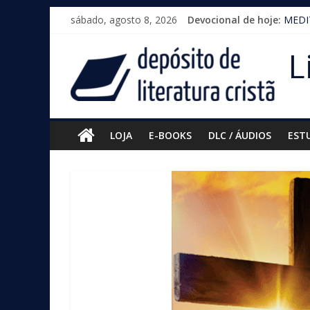
Pular
sábado, agosto 8, 2026
Devocional de hoje:
MEDIT
para
o
L
conteúdo
LOJA
E-BOOKS
DLC / ÁUDIOS
EST