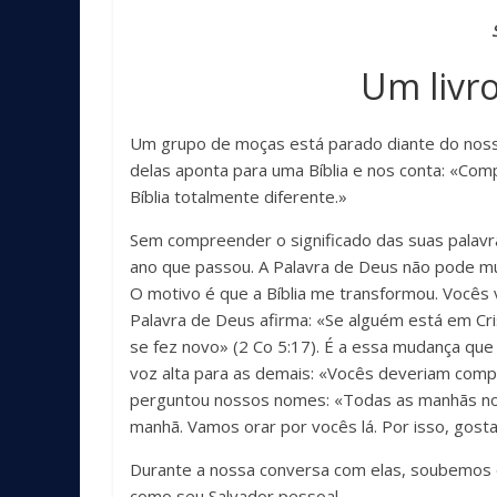
Um livr
Um grupo de moças está parado diante do nosso
delas aponta para uma Bíblia e nos conta: «Com
Bíblia totalmente diferente.»
Sem compreender o significado das suas palav
ano que passou. A Palavra de Deus não pode mud
O motivo é que a Bíblia me transformou. Vocês
Palavra de Deus afirma: «Se alguém está em Cris
se fez novo» (2 Co 5:17). É a essa mudança que 
voz alta para as demais: «Vocês deveriam compr
perguntou nossos nomes: «Todas as manhãs no
manhã. Vamos orar por vocês lá. Por isso, gos
Durante a nossa conversa com elas, soubemos 
como seu Salvador pessoal.