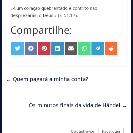
«A um coração quebrantado e contrito não
desprezarás, ó Deus.» (Sl 51:17).
Compartilhe:
Share
Share
Share
Share
Share
Share
Share
Share
on
on
on
on
on
on
on
on
Twitter
Facebook
Pinterest
LinkedIn
Email
WhatsApp
Telegram
Reddit
←
Quem pagará a minha conta?
Os minutos finais da vida de Händel
→