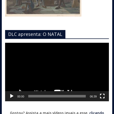
DLC apresenta: O NATAL
Tocador
de
vídeo
00:00
06:39
Gostou? Assista a mais vídeos iguais a esse,
clicando