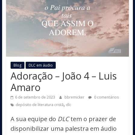
Blog
DLC em áudio
Adoração – João 4 – Luis
Amaro
6 de setembro de 2023
bbremicker
0 comentários
,
depósito de literatura cristã
dlc
A sua equipe do
DLC
tem o prazer de
disponibilizar uma palestra em áudio