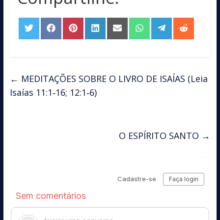
Share
Share
Share
Share
Share
Share
Share
Share
on
on
on
on
on
on
on
on
Twitter
Facebook
Pinterest
LinkedIn
Email
WhatsApp
Telegram
Reddit
←
MEDITAÇÕES SOBRE O LIVRO DE ISAÍAS (Leia
Isaías 11:1‑16; 12:1‑6)
O ESPÍRITO SANTO
→