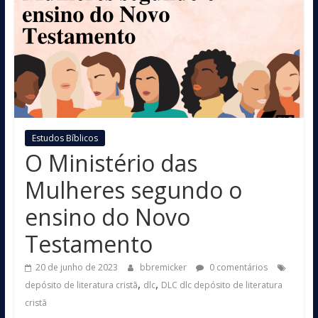
Estudos Bíblicos
O Ministério das
Mulheres segundo o
ensino do Novo
Testamento
20 de junho de 2023
bbremicker
0 comentários
,
,
depósito de literatura cristã
dlc
DLC dlc depósito de literatura
cristã