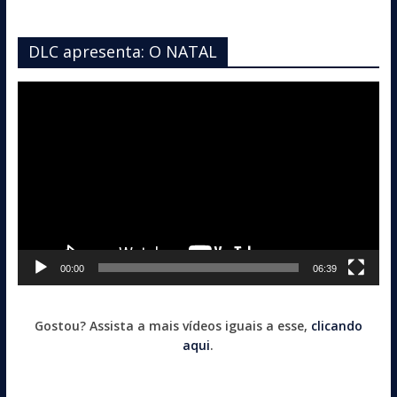
DLC apresenta: O NATAL
Tocador
de
vídeo
00:00
06:39
Gostou? Assista a mais vídeos iguais a esse,
clicando
aqui
.