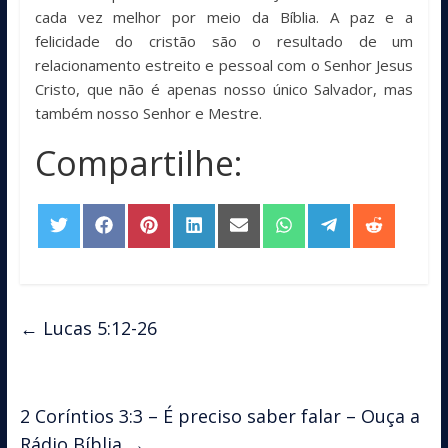
cada vez melhor por meio da Bíblia. A paz e a
felicidade do cristão são o resultado de um
relacionamento estreito e pessoal com o Senhor Jesus
Cristo, que não é apenas nosso único Salvador, mas
também nosso Senhor e Mestre.
Compartilhe:
Share
Share
Share
Share
Share
Share
Share
Share
on
on
on
on
on
on
on
on
Twitter
Facebook
Pinterest
LinkedIn
Email
WhatsApp
Telegram
Reddit
←
Lucas 5:12-26
2 Coríntios 3:3 – É preciso saber falar – Ouça a
Rádio Bíblia
→