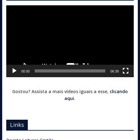
Tocador
de
vídeo
00:00
06:39
Gostou? Assista a mais vídeos iguais a esse,
clicando
aqui
.
Links